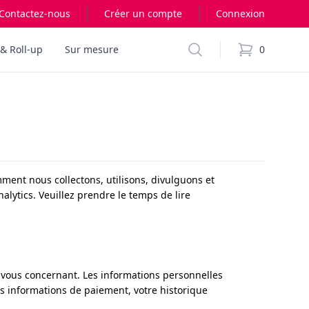
Contactez-nous
Créer un compte
Connexion
Search
& Roll-up
Sur mesure
0
items in cart,
omment nous collectons, utilisons, divulguons et
alytics. Veuillez prendre le temps de lire
 vous concernant. Les informations personnelles
os informations de paiement, votre historique