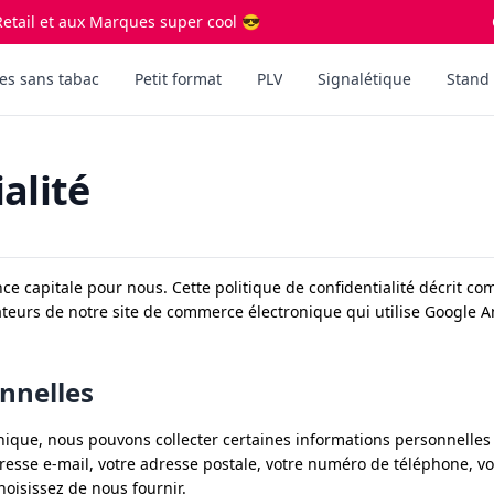
etail et aux Marques super cool 😎
es sans tabac
Petit format
PLV
Signalétique
Stand 
alité
nce capitale pour nous. Cette politique de confidentialité décrit c
teurs de notre site de commerce électronique qui utilise Google An
onnelles
nique, nous pouvons collecter certaines informations personnelles
adresse e-mail, votre adresse postale, votre numéro de téléphone, v
hoisissez de nous fournir.