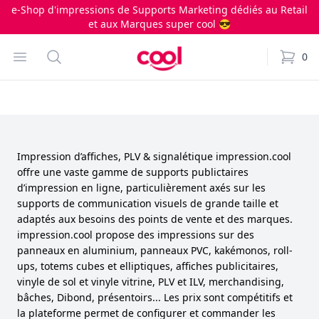
e-Shop d'impressions de Supports Marketing dédiés au Retail
et aux Marques super cool 😎
Impression.cool
Open menu
Search
0
items i
Impression d’affiches, PLV & signalétique impression.cool
offre une vaste gamme de supports publictaires
d’impression en ligne, particulièrement axés sur les
supports de communication visuels de grande taille et
adaptés aux besoins des points de vente et des marques.
impression.cool propose des impressions sur des
panneaux en aluminium, panneaux PVC, kakémonos, roll-
ups, totems cubes et elliptiques, affiches publicitaires,
vinyle de sol et vinyle vitrine, PLV et ILV, merchandising,
bâches, Dibond, présentoirs... Les prix sont compétitifs et
la plateforme permet de configurer et commander les