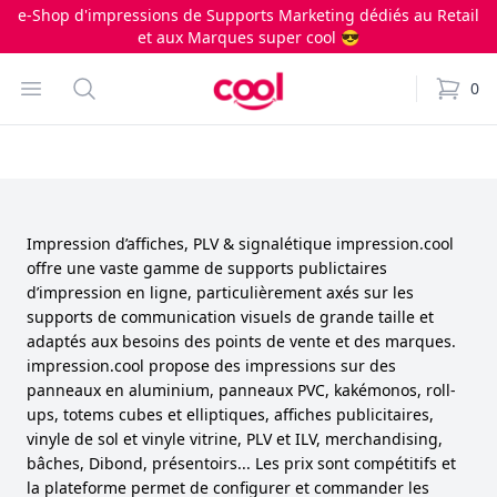
e-Shop d'impressions de Supports Marketing dédiés au Retail
et aux Marques super cool 😎
Impression.cool
Open menu
Search
0
items i
Impression d’affiches, PLV & signalétique impression.cool
offre une vaste gamme de supports publictaires
d’impression en ligne, particulièrement axés sur les
supports de communication visuels de grande taille et
adaptés aux besoins des points de vente et des marques.
impression.cool propose des impressions sur des
panneaux en aluminium, panneaux PVC, kakémonos, roll-
ups, totems cubes et elliptiques, affiches publicitaires,
vinyle de sol et vinyle vitrine, PLV et ILV, merchandising,
bâches, Dibond, présentoirs... Les prix sont compétitifs et
la plateforme permet de configurer et commander les