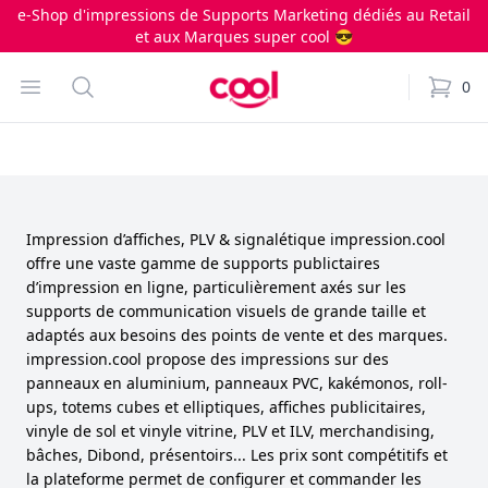
e-Shop d'impressions de Supports Marketing dédiés au Retail
et aux Marques super cool 😎
Impression.cool
Open menu
Search
0
items i
Impression d’affiches, PLV & signalétique impression.cool
offre une vaste gamme de supports publictaires
d’impression en ligne, particulièrement axés sur les
supports de communication visuels de grande taille et
adaptés aux besoins des points de vente et des marques.
impression.cool propose des impressions sur des
panneaux en aluminium, panneaux PVC, kakémonos, roll-
ups, totems cubes et elliptiques, affiches publicitaires,
vinyle de sol et vinyle vitrine, PLV et ILV, merchandising,
bâches, Dibond, présentoirs... Les prix sont compétitifs et
la plateforme permet de configurer et commander les