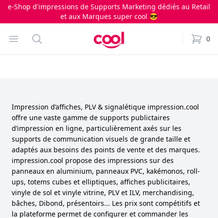
e-Shop d'impressions de Supports Marketing dédiés au Retail
et aux Marques super cool 😎
Impression.cool
Open menu
Search
0
items i
Impression d’affiches, PLV & signalétique impression.cool
offre une vaste gamme de supports publictaires
d’impression en ligne, particulièrement axés sur les
supports de communication visuels de grande taille et
adaptés aux besoins des points de vente et des marques.
impression.cool propose des impressions sur des
panneaux en aluminium, panneaux PVC, kakémonos, roll-
ups, totems cubes et elliptiques, affiches publicitaires,
vinyle de sol et vinyle vitrine, PLV et ILV, merchandising,
bâches, Dibond, présentoirs... Les prix sont compétitifs et
la plateforme permet de configurer et commander les