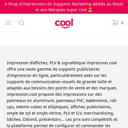
e-Shop d'impressions de Supports Marketing dédiés au Retail
et aux Marques super cool 😎
Impression.cool
Open menu
Search
0
items i
Impression d’affiches, PLV & signalétique impression.cool
offre une vaste gamme de supports publictaires
d’impression en ligne, particulièrement axés sur les
supports de communication visuels de grande taille et
adaptés aux besoins des points de vente et des marques.
impression.cool propose des impressions sur des
panneaux en aluminium, panneaux PVC, kakémonos, roll-
ups, totems cubes et elliptiques, affiches publicitaires,
vinyle de sol et vinyle vitrine, PLV et ILV, merchandising,
bâches, Dibond, présentoirs... Les prix sont compétitifs et
la plateforme permet de configurer et commander les