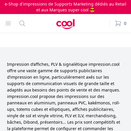
e-Shop d'impressions de Supports Marketing dédiés au Retail
et aux Marques super cool 😎
Impression.cool
Open menu
Search
0
items i
Impression d’affiches, PLV & signalétique impression.cool
offre une vaste gamme de supports publictaires
d’impression en ligne, particulièrement axés sur les
supports de communication visuels de grande taille et
adaptés aux besoins des points de vente et des marques.
impression.cool propose des impressions sur des
panneaux en aluminium, panneaux PVC, kakémonos, roll-
ups, totems cubes et elliptiques, affiches publicitaires,
vinyle de sol et vinyle vitrine, PLV et ILV, merchandising,
bâches, Dibond, présentoirs... Les prix sont compétitifs et
la plateforme permet de configurer et commander les