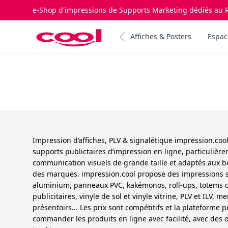
e-Shop d'impressions de Supports Marketing dédiés au R
Impression.cool
Affiches & Posters
Espac
Impression d’affiches, PLV & signalétique impression.co
supports publictaires d’impression en ligne, particulièr
communication visuels de grande taille et adaptés aux b
des marques. impression.cool propose des impressions 
aluminium, panneaux PVC, kakémonos, roll-ups, totems cu
publicitaires, vinyle de sol et vinyle vitrine, PLV et ILV,
présentoirs... Les prix sont compétitifs et la plateforme 
commander les produits en ligne avec facilité, avec des o