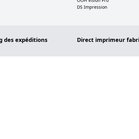
OOH Vision Pro
DS Impression
g des expéditions
Direct imprimeur fabr