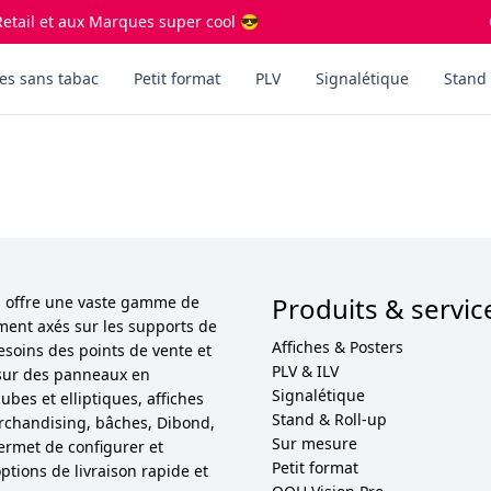
etail et aux Marques super cool 😎
es sans tabac
Petit format
PLV
Signalétique
Stand 
Produits & servic
ol offre une vaste gamme de
ement axés sur les supports de
Affiches & Posters
esoins des points de vente et
PLV & ILV
sur des panneaux en
Signalétique
bes et elliptiques, affiches
Stand & Roll-up
 merchandising, bâches, Dibond,
Sur mesure
permet de configurer et
Petit format
ptions de livraison rapide et