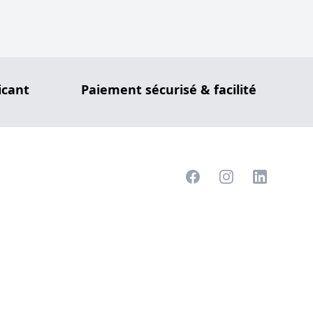
icant
Paiement sécurisé & facilité
Facebook
Instagram
LinkedIn