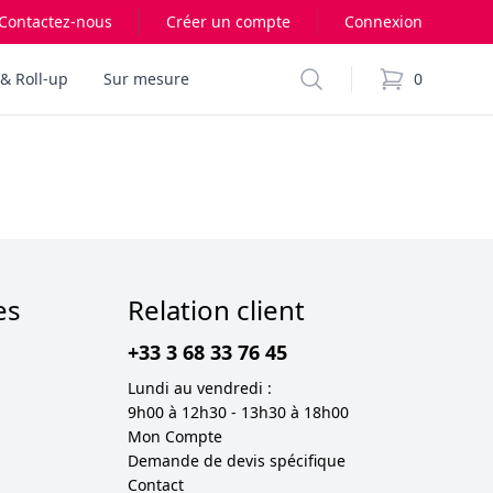
Contactez-nous
Créer un compte
Connexion
Search
& Roll-up
Sur mesure
0
items in cart,
es
Relation client
+33 3 68 33 76 45
Lundi au vendredi :
9h00 à 12h30 - 13h30 à 18h00
Mon Compte
Demande de devis spécifique
Contact