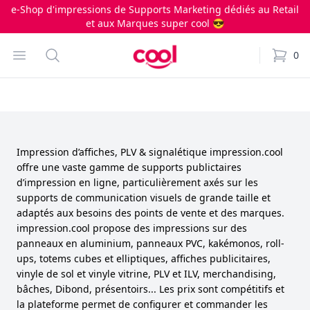
e-Shop d'impressions de Supports Marketing dédiés au Retail
et aux Marques super cool 😎
Impression.cool
Open menu
Search
0
items i
Impression d’affiches, PLV & signalétique impression.cool
offre une vaste gamme de supports publictaires
d’impression en ligne, particulièrement axés sur les
supports de communication visuels de grande taille et
adaptés aux besoins des points de vente et des marques.
impression.cool propose des impressions sur des
panneaux en aluminium, panneaux PVC, kakémonos, roll-
ups, totems cubes et elliptiques, affiches publicitaires,
vinyle de sol et vinyle vitrine, PLV et ILV, merchandising,
bâches, Dibond, présentoirs... Les prix sont compétitifs et
la plateforme permet de configurer et commander les