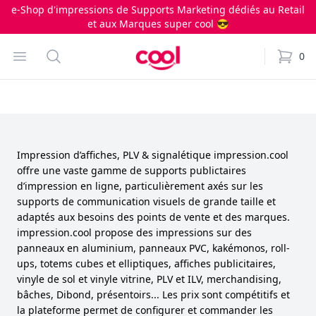
e-Shop d'impressions de Supports Marketing dédiés au Retail
et aux Marques super cool 😎
Impression.cool
Open menu
Search
0
items i
Impression d’affiches, PLV & signalétique impression.cool
offre une vaste gamme de supports publictaires
d’impression en ligne, particulièrement axés sur les
supports de communication visuels de grande taille et
adaptés aux besoins des points de vente et des marques.
impression.cool propose des impressions sur des
panneaux en aluminium, panneaux PVC, kakémonos, roll-
ups, totems cubes et elliptiques, affiches publicitaires,
vinyle de sol et vinyle vitrine, PLV et ILV, merchandising,
bâches, Dibond, présentoirs... Les prix sont compétitifs et
la plateforme permet de configurer et commander les