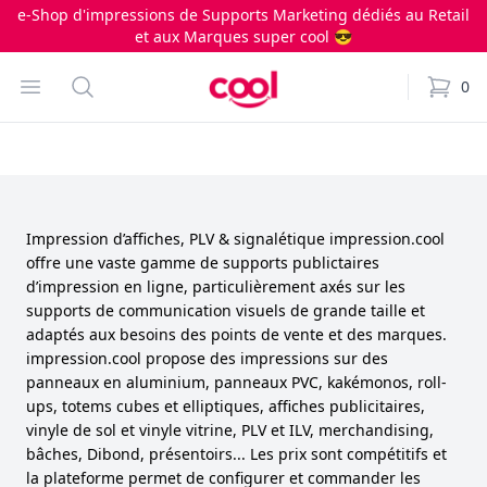
e-Shop d'impressions de Supports Marketing dédiés au Retail
et aux Marques super cool 😎
Impression.cool
Open menu
Search
0
items i
Impression d’affiches, PLV & signalétique impression.cool
offre une vaste gamme de supports publictaires
d’impression en ligne, particulièrement axés sur les
supports de communication visuels de grande taille et
adaptés aux besoins des points de vente et des marques.
impression.cool propose des impressions sur des
panneaux en aluminium, panneaux PVC, kakémonos, roll-
ups, totems cubes et elliptiques, affiches publicitaires,
vinyle de sol et vinyle vitrine, PLV et ILV, merchandising,
bâches, Dibond, présentoirs... Les prix sont compétitifs et
la plateforme permet de configurer et commander les