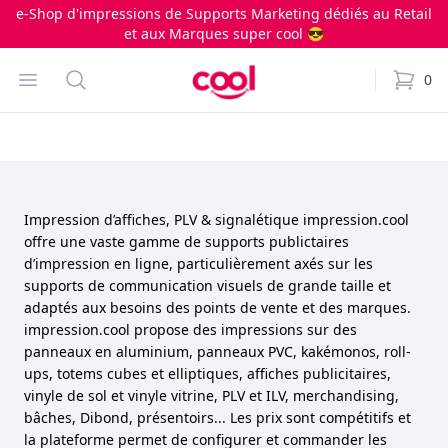
e-Shop d'impressions de Supports Marketing dédiés au Retail
et aux Marques super cool 😎
Impression.cool
Open menu
Search
0
items i
Impression d’affiches, PLV & signalétique impression.cool
offre une vaste gamme de supports publictaires
d’impression en ligne, particulièrement axés sur les
supports de communication visuels de grande taille et
adaptés aux besoins des points de vente et des marques.
impression.cool propose des impressions sur des
panneaux en aluminium, panneaux PVC, kakémonos, roll-
ups, totems cubes et elliptiques, affiches publicitaires,
vinyle de sol et vinyle vitrine, PLV et ILV, merchandising,
bâches, Dibond, présentoirs... Les prix sont compétitifs et
la plateforme permet de configurer et commander les