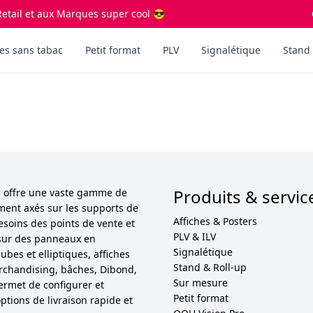
etail et aux Marques super cool 😎
es sans tabac
Petit format
PLV
Signalétique
Stand 
Produits & servic
ol offre une vaste gamme de
ement axés sur les supports de
Affiches & Posters
esoins des points de vente et
PLV & ILV
sur des panneaux en
Signalétique
bes et elliptiques, affiches
Stand & Roll-up
 merchandising, bâches, Dibond,
Sur mesure
permet de configurer et
Petit format
ptions de livraison rapide et