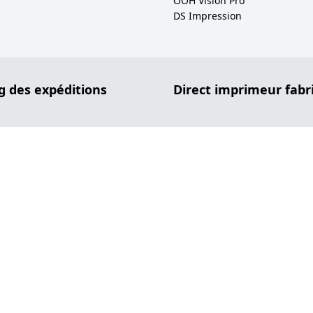
OOH Vision Pro
DS Impression
g des expéditions
Direct imprimeur fabr