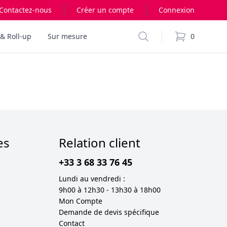
Contactez-nous
Créer un compte
Connexion
Search
& Roll-up
Sur mesure
0
items in cart,
es
Relation client
+33 3 68 33 76 45
Lundi au vendredi :
9h00 à 12h30 - 13h30 à 18h00
Mon Compte
Demande de devis spécifique
Contact