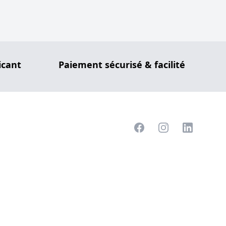
icant
Paiement sécurisé & facilité
Facebook
Instagram
LinkedIn