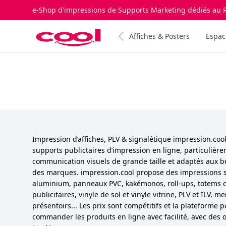
e-Shop d'impressions de Supports Marketing dédiés au R
Impression.cool
Affiches & Posters
Espac
Impression d’affiches, PLV & signalétique impression.co
supports publictaires d’impression en ligne, particulièr
communication visuels de grande taille et adaptés aux b
des marques. impression.cool propose des impressions 
aluminium, panneaux PVC, kakémonos, roll-ups, totems cu
publicitaires, vinyle de sol et vinyle vitrine, PLV et ILV,
présentoirs... Les prix sont compétitifs et la plateforme 
commander les produits en ligne avec facilité, avec des o