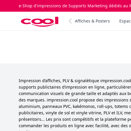
e-Shop d'impressions de Supports Marketing dédiés au R
Impression.cool
Affiches & Posters
Espac
Impression d’affiches, PLV & signalétique impression.co
supports publictaires d’impression en ligne, particulièr
communication visuels de grande taille et adaptés aux b
des marques. impression.cool propose des impressions 
aluminium, panneaux PVC, kakémonos, roll-ups, totems cu
publicitaires, vinyle de sol et vinyle vitrine, PLV et ILV,
présentoirs... Les prix sont compétitifs et la plateforme 
commander les produits en ligne avec facilité, avec des o