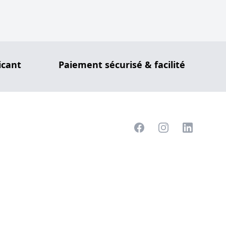
icant
Paiement sécurisé & facilité
Facebook
Instagram
LinkedIn