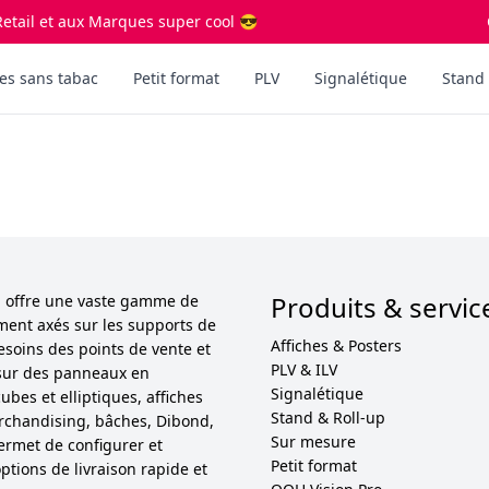
etail et aux Marques super cool 😎
es sans tabac
Petit format
PLV
Signalétique
Stand 
Produits & servic
ol offre une vaste gamme de
ement axés sur les supports de
Affiches & Posters
esoins des points de vente et
PLV & ILV
sur des panneaux en
Signalétique
bes et elliptiques, affiches
Stand & Roll-up
 merchandising, bâches, Dibond,
Sur mesure
permet de configurer et
Petit format
ptions de livraison rapide et