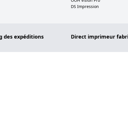
OOH Vision Pro
DS Impression
g des expéditions
Direct imprimeur fabr