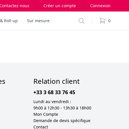
Contactez-nous
Créer un compte
Connexion
Search
& Roll-up
Sur mesure
0
items in cart,
es
Relation client
+33 3 68 33 76 45
Lundi au vendredi :
9h00 à 12h30 - 13h30 à 18h00
Mon Compte
Demande de devis spécifique
Contact