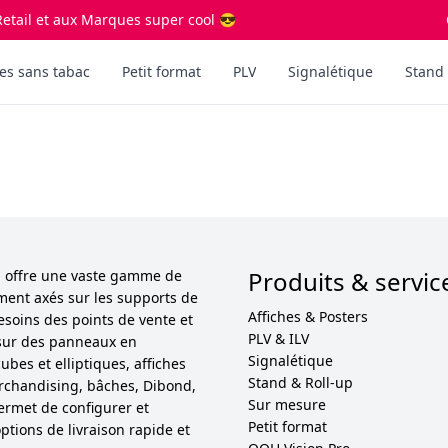
etail et aux Marques super cool 😎
es sans tabac
Petit format
PLV
Signalétique
Stand 
Produits & servic
ol offre une vaste gamme de
ement axés sur les supports de
Affiches & Posters
esoins des points de vente et
PLV & ILV
sur des panneaux en
Signalétique
bes et elliptiques, affiches
Stand & Roll-up
 merchandising, bâches, Dibond,
Sur mesure
permet de configurer et
Petit format
ptions de livraison rapide et