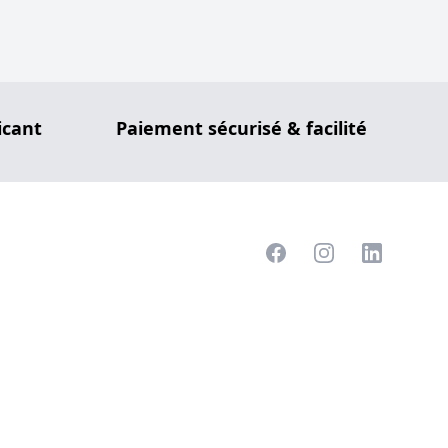
icant
Paiement sécurisé & facilité
Facebook
Instagram
LinkedIn