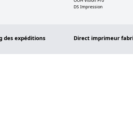
OOH Vision Pro
DS Impression
g des expéditions
Direct imprimeur fabr