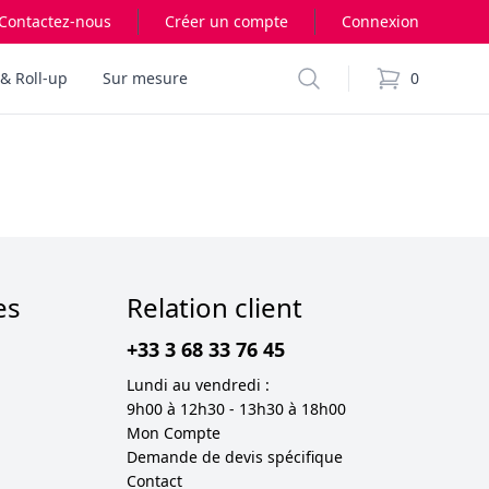
Contactez-nous
Créer un compte
Connexion
Search
& Roll-up
Sur mesure
0
items in cart,
es
Relation client
+33 3 68 33 76 45
Lundi au vendredi :
9h00 à 12h30 - 13h30 à 18h00
Mon Compte
Demande de devis spécifique
Contact