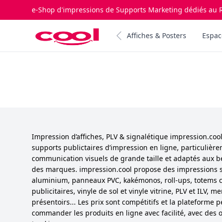
e-Shop d'impressions de Supports Marketing dédiés au R
Impression.cool
Affiches & Posters
Espac
Impression d’affiches, PLV & signalétique impression.co
supports publictaires d’impression en ligne, particulièr
communication visuels de grande taille et adaptés aux b
des marques. impression.cool propose des impressions 
aluminium, panneaux PVC, kakémonos, roll-ups, totems cu
publicitaires, vinyle de sol et vinyle vitrine, PLV et ILV,
présentoirs... Les prix sont compétitifs et la plateforme 
commander les produits en ligne avec facilité, avec des o