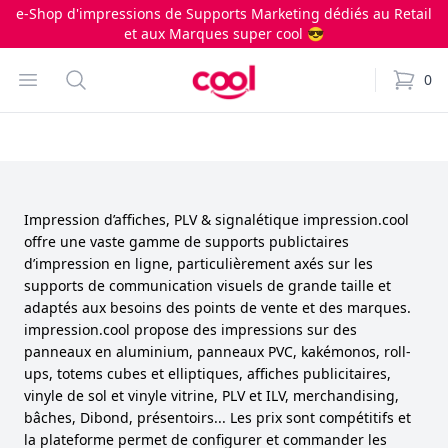
e-Shop d'impressions de Supports Marketing dédiés au Retail
et aux Marques super cool 😎
Impression.cool
Open menu
Search
0
items i
Impression d’affiches, PLV & signalétique impression.cool
offre une vaste gamme de supports publictaires
d’impression en ligne, particulièrement axés sur les
supports de communication visuels de grande taille et
adaptés aux besoins des points de vente et des marques.
impression.cool propose des impressions sur des
panneaux en aluminium, panneaux PVC, kakémonos, roll-
ups, totems cubes et elliptiques, affiches publicitaires,
vinyle de sol et vinyle vitrine, PLV et ILV, merchandising,
bâches, Dibond, présentoirs... Les prix sont compétitifs et
la plateforme permet de configurer et commander les