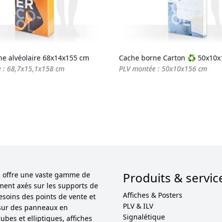
e alvéolaire 68x14x155 cm
Cache borne Carton ♻️ 50x10
 : 68,7x15,1x158 cm
PLV montée : 50x10x156 cm
Produits & servic
ol offre une vaste gamme de
ement axés sur les supports de
Affiches & Posters
esoins des points de vente et
PLV & ILV
sur des panneaux en
Signalétique
bes et elliptiques, affiches