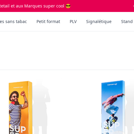
etail et aux Marques super cool 😎
es sans tabac
Petit format
PLV
Signalétique
Stand 