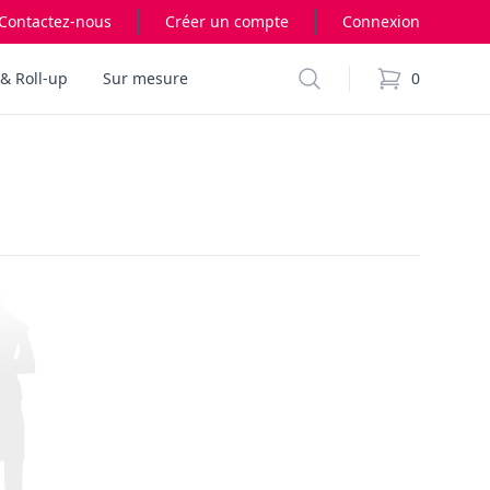
Contactez-nous
Créer un compte
Connexion
Search
& Roll-up
Sur mesure
0
items in cart,