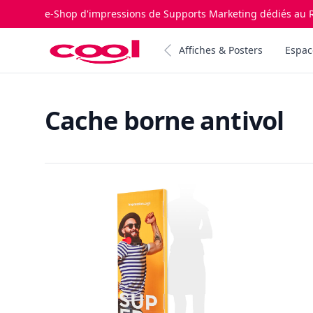
e-Shop d'impressions de Supports Marketing dédiés au R
Impression.cool
Affiches & Posters
Espac
Cache borne antivol
Products