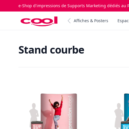
e-Shop d'impressions de Supports Marketing dédiés au R
Impression.cool
Affiches & Posters
Espac
Stand courbe
Products