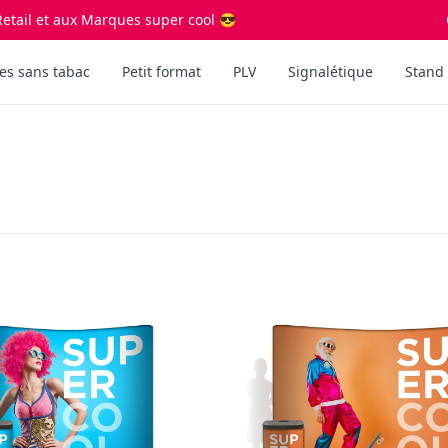
etail et aux Marques super cool 😎
es sans tabac
Petit format
PLV
Signalétique
Stand 