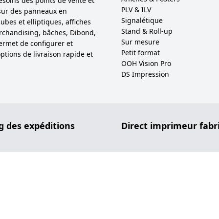
esoins des points de vente et
PLV & ILV
sur des panneaux en
Signalétique
bes et elliptiques, affiches
Stand & Roll-up
 merchandising, bâches, Dibond,
Sur mesure
permet de configurer et
Petit format
ptions de livraison rapide et
OOH Vision Pro
DS Impression
g des expéditions
Direct imprimeur fabr