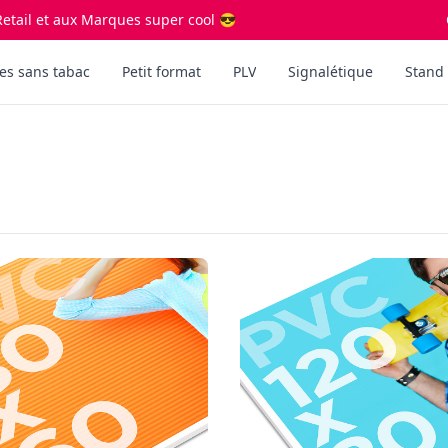
etail et aux Marques super cool 😎
es sans tabac
Petit format
PLV
Signalétique
Stand 