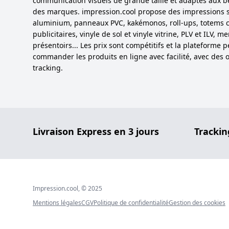
communication visuels de grande taille et adaptés aux b
des marques. impression.cool propose des impressions 
aluminium, panneaux PVC, kakémonos, roll-ups, totems cu
publicitaires, vinyle de sol et vinyle vitrine, PLV et ILV,
présentoirs... Les prix sont compétitifs et la plateforme 
commander les produits en ligne avec facilité, avec des o
tracking.
Livraison Express en 3 jours
Trackin
Impression.cool, © 2025
Mentions légales
CGV
Politique de confidentialité
Gestion des cookies