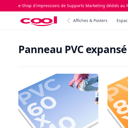
e-Shop d'impressions de Supports Marketing dédiés au R
Impression.cool
Affiches & Posters
Espac
Panneau PVC expansé
Products